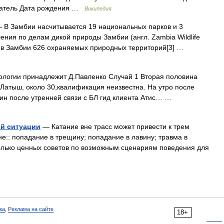
исатель Дата рождения …
Википедия
 В Замбии насчитывается 19 национальных парков и 3
ления по делам дикой природы Замбии (англ. Zambia Wildlife
 же в Замбии 626 охраняемых природных территорий[3] …
логии принадлежит Д.Павленко Случай 1 Вторая половина
 Латыш, около 30,квалификация неизвестна. На утро после
 мин после утренней связи с БЛ гид клиента Атис… …
ой ситуации
— Катание вне трасс может привести к трем
:: попадание в трещину; попадание в лавину; травма в
олько ценных советов по возможным сценариям поведения для
ка
,
Реклама на сайте
18+