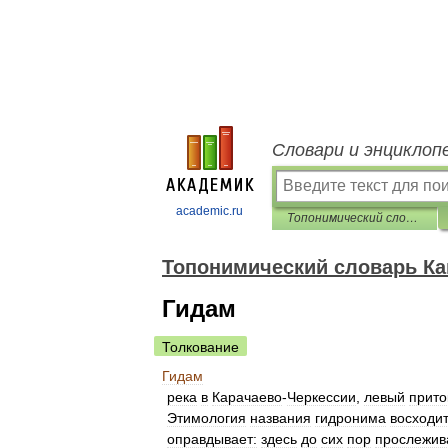
Словари и энциклоп
academic.ru
Топонимический словарь Кавказа
Топонимический словарь Ка
Гидам
Толкование
Гидам
река
в
Карачаево
-
Черкессии
,
левый
прито
Этимология
названия
гидронима
восходи
оправдывает:
здесь
до
сих
пор
прослежив