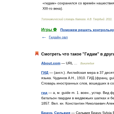
«
гидам
»
сохранился
со
времён
нашестви
XIII
-
го
века
).
Топонимический
словарь
Кавказа
.
А
.
В
.
Твердый
.
2011
.
Игры ⚽
Поможем решить контрольну
Гидайн овл
Смотреть что такое "Гидам" в друг
About.com
— URL …
Википедия
ГИД
— (англ.). Английская мера в 37 деся
языка. Чудинов А.Н., 1910. ГИД (франц. gui
Словарь иностранных слов, вошедших в
гид
— а, м. guide m. 1. воен., устар. Вид 
батальон гвардии в медвежьих шапках и б
1857. Вел. кн. Константин Николаевич Але
Браун, Сильвия
— Сильвия Браун Sylvia 