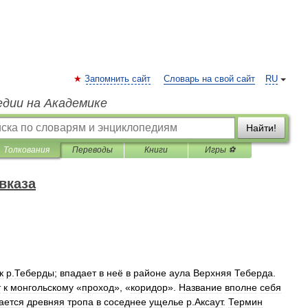
Запомнить сайт
Словарь на свой сайт
RU
едии на Академике
Найти!
Толкования
Переводы
Книги
Игры ⚽
вказа
к
р
.
Теберды
;
впадает
в
неё
в
районе
аула
Верхняя
Теберда
.
т
к
монгольскому
«
проход
», «
коридор
».
Название
вполне
себя
ается
древняя
тропа
в
соседнее
ущелье
р
.
Аксаут
.
Термин