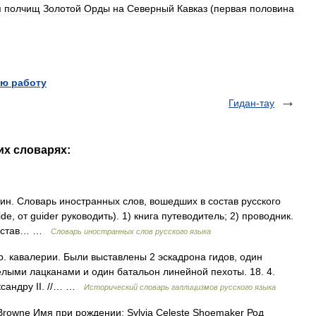
я
полчищ
Золотой
Орды
на
Северный
Кавказ
(
первая
половина
ю работу
Гидан-тау
их словарях:
тин. Словарь иностранных слов, вошедших в состав русского
de, от guider руководить). 1) книга путеводитель; 2) проводник.
 состав… …
Словарь иностранных слов русского языка
фр. кавалерии. Были выставлены 2 эскадрона гидов, один
елыми лацканами и один батальон линейной пехоты. 18. 4.
ксандру II. //… …
Исторический словарь галлицизмов русского языка
Browne Имя при рождении: Sylvia Celeste Shoemaker Род