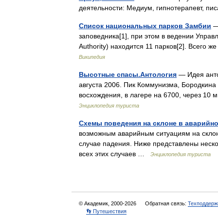
деятельности: Медиум, гипнотерапевт, п
Список национальных парков Замбии
—
заповедника[1], при этом в ведении Управ
Authority) находится 11 парков[2]. Всего
Википедия
Высотные спасы.Антология
— Идея анто
августа 2006. Пик Коммунизма, Бородкина
восхождения, в лагере на 6700, через 10
Энциклопедия туриста
Схемы поведения на склоне в аварийн
возможным аварийным ситуациям на склоне
случае падения. Ниже представлены неск
всех этих случаев …
Энциклопедия туриста
© Академик, 2000-2026
Обратная связь:
Техподдерж
👣 Путешествия